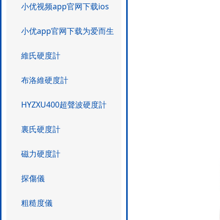
小优视频app官网下载ios
小优app官网下载为爱而生
維氏硬度計
布洛維硬度計
HYZXU400超聲波硬度計
裏氏硬度計
磁力硬度計
探傷儀
粗糙度儀