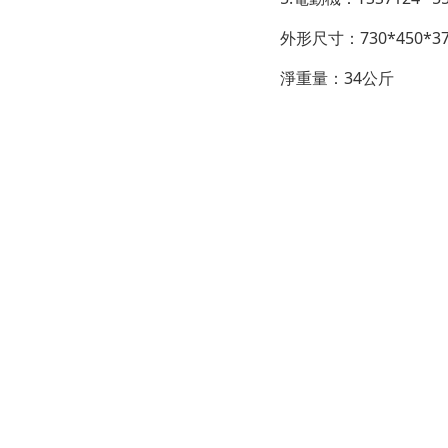
外形尺寸：730*450*
淨重量：34公斤