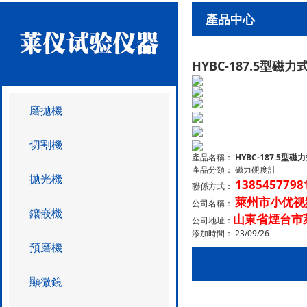
產品中心
HYBC-187.5型磁
磨拋機
切割機
產品名稱：
HYBC-187.5型
產品分類：
磁力硬度計
拋光機
1385457798
聯係方式：
萊州市小优视
公司名稱：
鑲嵌機
山東省煙台市
公司地址：
添加時間：
23/09/26
預磨機
顯微鏡