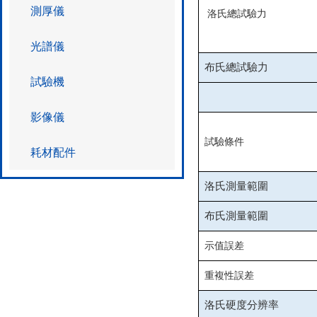
測厚儀
洛氏總試驗力
光譜儀
布氏總試驗力
試驗機
影像儀
試驗條件
耗材配件
洛氏測量範圍
布氏測量範圍
示值誤差
重複性誤差
洛氏硬度分辨率