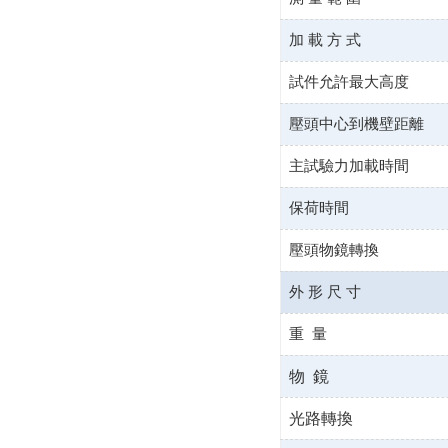
加 載 方 式
試件允許最大高度
壓頭中心到機壁距離
主試驗力加載時間
保荷時間
壓頭物鏡轉換
外 形 尺 寸
重 量
物
鏡
光路轉換