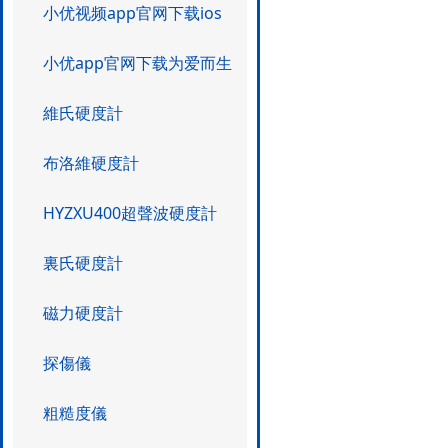
小优视频app官网下载ios
小优app官网下载为爱而生
維氏硬度計
布洛維硬度計
HYZXU400超聲波硬度計
裏氏硬度計
磁力硬度計
探傷儀
粗糙度儀