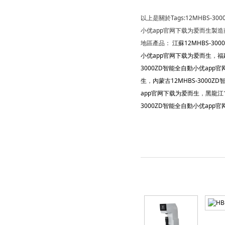
以上是關於Tags:12MHBS-3
小优app官网下载为爱而生製
地區產品：
江蘇12MHBS-3
小优app官网下载为爱而生
，
福
3000ZD智能全自動小优app
生
，
內蒙古12MHBS-3000
app官网下载为爱而生
，
黑龍江
3000ZD智能全自動小优app
相關產品