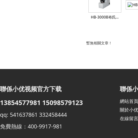
HB-3000B布氏...
相關資料
暫無相關文章！
聯係小优视频官方下载
聯係
網站首
13854577981 15098579123
關於小
qq: 541637861 332458444
在線留
免費熱線：400-9917-981