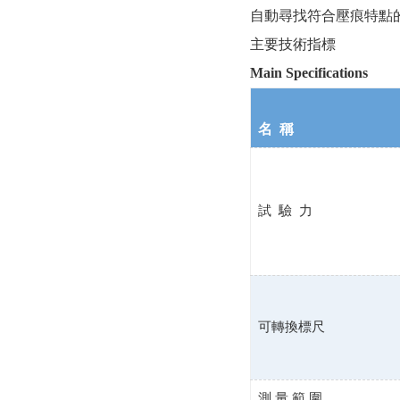
自動尋找符合壓痕特點的像素
主要技術指標
Main Specifications
名 稱
試 驗 力
可轉換標尺
測 量 範 圍