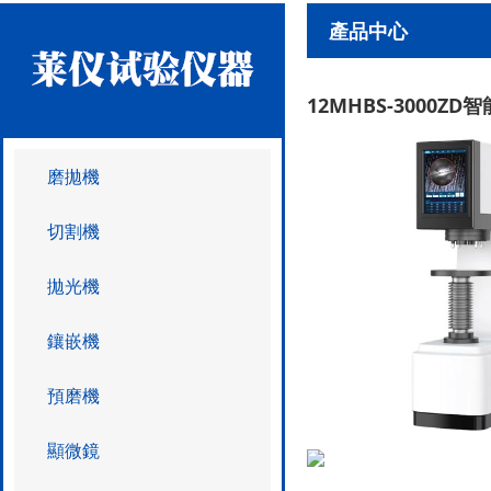
產品中心
12MHBS-3000
磨拋機
切割機
拋光機
鑲嵌機
預磨機
顯微鏡