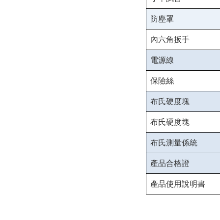
防塵罩
內六角扳手
電源線
保險絲
布氏硬度塊
布氏硬度塊
布氏測量係統
產品合格證
產品使用說明書