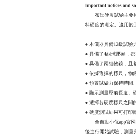
Important notices and sa
布氏硬度試驗主要用於鑄鐵
料硬度的測定。適用於工
● 本儀器具備12級試驗力
● 具備了4組球壓頭，都能
● 具備了兩組物鏡，
● 依據選擇的標尺，物
● 預置試驗力保持時間
● 顯示測量壓痕長度、硬度
● 選擇各硬度標尺之間的換
● 硬度測試結果可打印輸出
全自動小优app官网下载
後進行開始試驗，測量